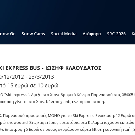
Snow Go
Snow Cams
Social Media
Διάφορα
SRC 2026
Κ
KI EXPRESS BUS - ΙΩΣΗΦ ΚΛΑΟΥΔΑΤΟΣ
0/12/2012 - 23/3/2013
πό 15 ευρώ σε 10 ευρώ
Ο "ski-express". Αφιξη στo Χιονοδρομικό Κέντρο Παρνασσού στις 08:00!! 
οικίαση γίνεται στο Χιον. Κέντρο χωρίς ενδιάμεση στάση.
K. Παρνασσού προσφορές ΜΟΝΟ για το Ski Express: Ενοικίαση: 12 Ευρώ σ
ρώ snowboard. Στις καφετέριες-εστιατόρια στα Κελάρια ισχύουν εκπτώσ
%. Επιστροφή 5 Ευρώ σε όσους αγοράσουν κάρτα lift στη κανονική τιμή (