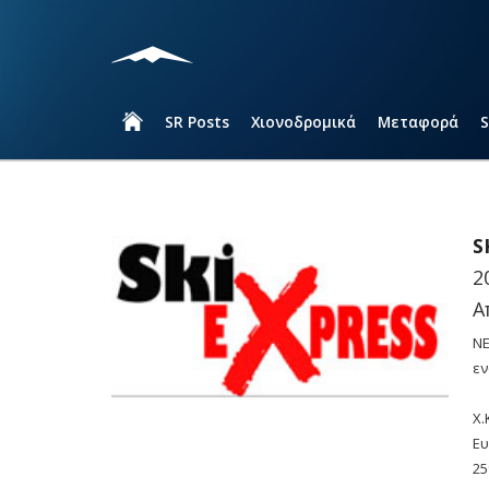
SR Posts
Χιονοδρομικά
Μεταφορά
S
2
Α
ΝΕ
εν
X.
Ευ
25