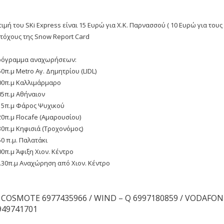
τιμή του SKi Express είναι 15 Ευρώ για Χ.Κ. Παρνασσού ( 10 Ευρώ για τους
τόχους της Snow Report Card
ρόγραμμα αναχωρήσεων:
50π.μ Metro Αγ. Δημητρίου (LIDL)
00π.μ Καλλιμάρμαρο
05π.μ Αθήναιον
15π.μ Φάρος Ψυχικού
20π.μ Flocafe (Αμαρουσίου)
30π.μ Κηφισιά (Τροχονόμος)
50 π.μ. Παλατάκι
00π.μ Άφιξη Χιον. Κέντρο
.30π.μ Αναχώρηση από Χιον. Κέντρο
COSMOTE 6977435966 / WIND – Q 6997180859 / VODAFON
949741701