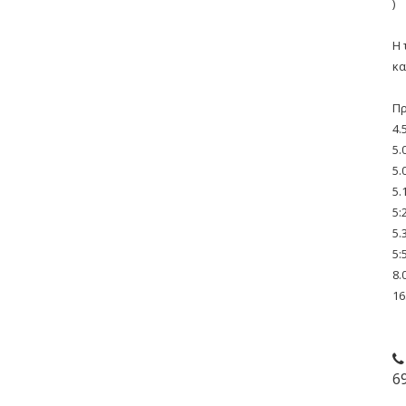
)
Η 
κα
Π
4.
5.
5.
5.
5:
5.
5:
8.
16
6