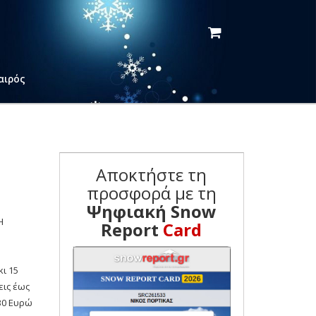
αιρός
Αποκτήστε τη
προσφορά με τη
Ψηφιακή Snow
Η
Report
Card
κι 15
εις έως
 30 Ευρώ