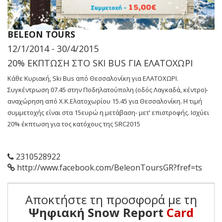
BELEON TOURS
12/1/2014 - 30/4/2015
20% ΕΚΠΤΩΣΗ ΣΤΟ SKI BUS ΓΙΑ ΕΛΑΤΟΧΩΡΙ
Κάθε Κυριακή, Ski Bus από Θεσσαλονίκη για ΕΛΑΤΟΧΩΡΙ.
Συγκέντρωση 07.45 στην Ποδηλατούπολη (οδός Λαγκαδά, κέντρο)-
αναχώρηση από Χ.Κ.Ελατοχωρίου 15.45 για Θεσσαλονίκη. Η τιμή
συμμετοχής είναι στα 15ευρώ η μετάβαση- μετ’ επιστροφής. Ισχύει
20% έκπτωση για τος κατόχους της SRC2015
2310528922
http://www.facebook.com/BeleonToursGR?fref=ts
Αποκτήστε τη προσφορά με τη
Ψηφιακή Snow Report
Card