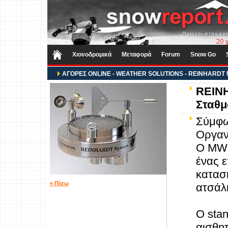
Χιονοδρομικά
Μεταφορά
Forum
Snow Go
ΑΓΟΡΕΣ ONLINE - WEATHER SOLUTIONS - REINHARDT MW
REINH
Σταθμ
Σύμφω
Οργαν
O MWS
ένας 
κατασ
« Πίσω
ατσάλι
Ο sta
αισθητ