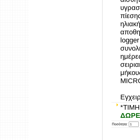
υγρασ
πίεσης
ηλιακ
αποθηκ
logger
συνολι
ημέρες
σειρι
μήκου
MICR
Εγχει
*ΤΙΜΗ
ΔΩΡ
Ποσότητα: